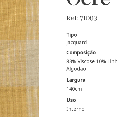
Ocre
Ref: 71093
Tipo
Jacquard
Composição
83% Viscose 10% Lin
Algodão
Largura
140cm
Uso
Interno