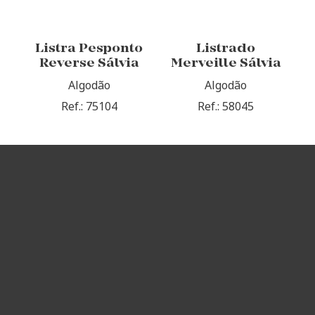
Listra Pesponto
Listrado
Reverse Sálvia
Merveille Sálvia
Algodão
Algodão
Ref.: 75104
Ref.: 58045