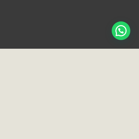
Loja e Showroom
Rua Normandia, 91
Moema, São Paulo/SP
04517-040