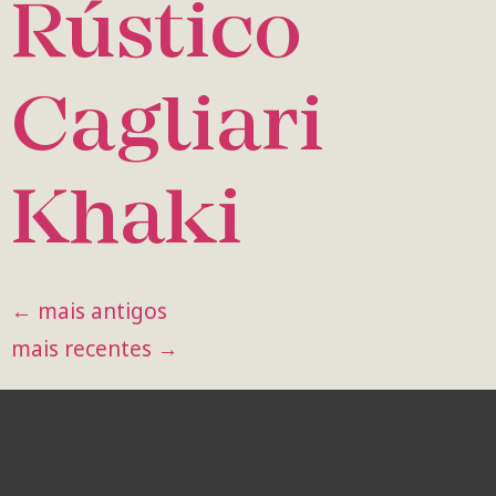
Rústico
Cagliari
Khaki
←
mais antigos
mais recentes
→