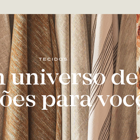
TECIDOS
 universo de
ões para voc