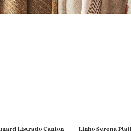
quard Listrado Canion
Linho Serena Plat