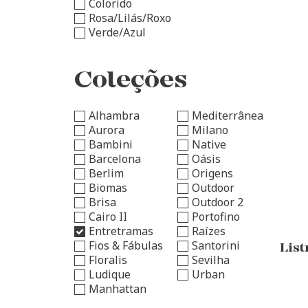
Colorido
Rosa/Lilás/Roxo
Verde/Azul
Coleções
Alhambra
Mediterrânea
Aurora
Milano
Bambini
Native
Barcelona
Oásis
Berlim
Origens
Biomas
Outdoor
Brisa
Outdoor 2
Cairo II
Portofino
Entretramas
Raízes
Fios & Fábulas
Santorini
Lis
Floralis
Sevilha
Ludique
Urban
Manhattan