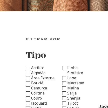
FILTRAR POR
Tipo
Acrílico
Linho
Algodão
Sintético
Área Externa
Lona
Bouclê
Macramê
Camurça
Malha
Cortina
Sarja
Couro
Sherpa
Jacquard
Tricot
Jac