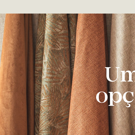
Um
opç