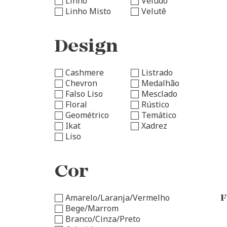
Linho
Veludo
Linho Misto
Velutê
Design
Cashmere
Listrado
Chevron
Medalhão
Falso Liso
Mesclado
Floral
Rústico
Geométrico
Temático
Ikat
Xadrez
Liso
Cor
Amarelo/Laranja/Vermelho
F
Bege/Marrom
Branco/Cinza/Preto